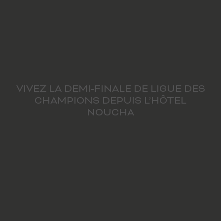
VIVEZ LA DEMI-FINALE DE LIGUE DES
CHAMPIONS DEPUIS L’HÔTEL
NOUCHA