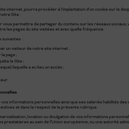
te internet, pourra procéder à l’implantation d’un cookie sur le disq
 notre Site.
ur vous permettre de partager du contenu sur les réseaux sociaux, v
re les pages du site visitées et avec quelle fréquence.
 suivantes :
 un visiteur de notre site internet ;
 la page ;
itte le Site ;
 lequel/laquelle a eu lieu un accès ;
teur.
onnelles
 vos informations personnelles ainsi que ses salariés habilités des
spectives et dans le respect de la présente rubrique.
cialisation, location ou divulgation de vos informations personnel
 prestataires au sein de l’Union européenne, ou une autorité administ