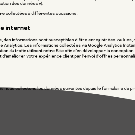
isation des données »).
e collectées à différentes occasions :
e internet
e, des informations sont susceptibles d’être enregistrées, ou lues, d
e Analytics. Les informations collectées via Google Analytics (not
ration du trafic utilisant notre Site afin d’en développer la concepti
d’améliorer votre expérience client par l’envoi d’offres personnal
 nous collectons les données suivantes depuis le formulaire de pr