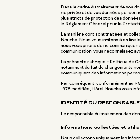
Dans le cadre du traitement de vos do
vie privée et de vos données personnell
plus stricts de protection des données
le Règlement Général pour la Protect
La manière dont sont traitées et colle
Noucha. Nous vous invitons à en lire 
nous vous prions de ne communiquer au
communication, vous reconnaissez avo
La présente rubrique « Politique de Co
notamment du fait de changements norma
communiquant des informations personn
Par conséquent, conformément au RGPD 
1978 modifiée, Hôtel Noucha vous info
IDENTITÉ DU RESPONSABL
Le responsable du traitement des don
Informations collectées et util
Nous collectons uniquement les informa