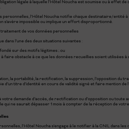
ligation légale à laquelle l'Hôtel Noucha est soumise ou à effet de
.
personnelles, l'Hôtel Noucha notifie chaque destinataire/entité à
n s'avère impossible ou implique un effort disproportionné.
 au traitement de vos données personnelles
ue dans l’une des deux situations suivantes :
fondé sur des motifs légitimes ; ou
 à faire obstacle à ce que les données recueillies soient utilisées 
on, la portabilité, la rectification, la suppression, l’opposition du
d’un titre d’identité en cours de validité signé et faire mention de 
 votre demande d’accès, de rectification ou d’opposition ou toute
ble qui ne saurait dépasser 1 mois à compter de la réception de vot
lles
sonnelles, l'Hôtel Noucha s'engage à le notifier à la CNIL dans les