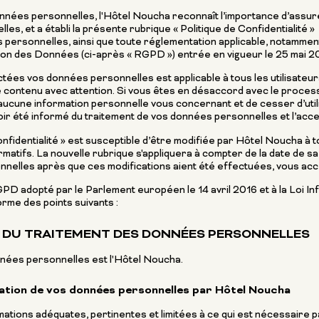
nnées personnelles, l'Hôtel Noucha reconnaît l’importance d’assurer
es, et a établi la présente rubrique « Politique de Confidentialité 
 personnelles, ainsi que toute réglementation applicable, notamment
ion des Données (ci-après « RGPD ») entrée en vigueur le 25 mai 2
ctées vos données personnelles est applicable à tous les utilisateurs
le contenu avec attention. Si vous êtes en désaccord avec le proce
cune information personnelle vous concernant et de cesser d’utilis
ir été informé du traitement de vos données personnelles et l’acce
nfidentialité » est susceptible d’être modifiée par Hôtel Noucha à 
tifs. La nouvelle rubrique s'appliquera à compter de la date de sa m
elles après que ces modifications aient été effectuées, vous acce
adopté par le Parlement européen le 14 avril 2016 et à la Loi Inf
rme des points suivants :
E DU TRAITEMENT DES DONNÉES PERSONNELLES
nées personnelles est l'Hôtel Noucha.
isation de vos données personnelles par Hôtel Noucha
tions adéquates, pertinentes et limitées à ce qui est nécessaire pa