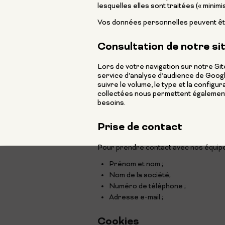
lesquelles elles sont traitées (« minim
Vos données personnelles peuvent êtr
Consultation de notre sit
Lors de votre navigation sur notre Sit
service d’analyse d’audience de Googl
suivre le volume, le type et la configu
collectées nous permettent également 
besoins.
Prise de contact
Pour prendre contact avec nos équipes
Prénom et nom ;
Nom de la société;
Numéro de téléphone ;
Adresse e-mail ;
Cookies