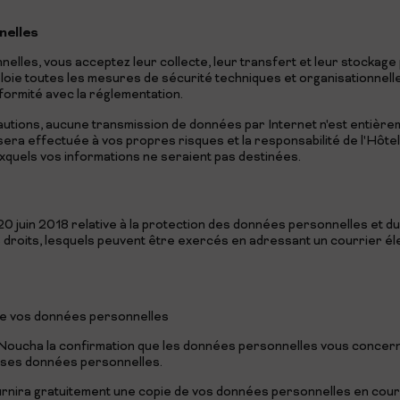
nelles
les, vous acceptez leur collecte, leur transfert et leur stockage p
oie toutes les mesures de sécurité techniques et organisationnelle
ormité avec la réglementation.
utions, aucune transmission de données par Internet n'est entièr
era effectuée à vos propres risques et la responsabilité de l'Hôt
uxquels vos informations ne seraient pas destinées.
u 20 juin 2018 relative à la protection des données personnelles et
droits, lesquels peuvent être exercés en adressant un courrier éle
 de vos données personnelles
l Noucha la confirmation que les données personnelles vous concerna
 à ses données personnelles.
rnira gratuitement une copie de vos données personnelles en cours