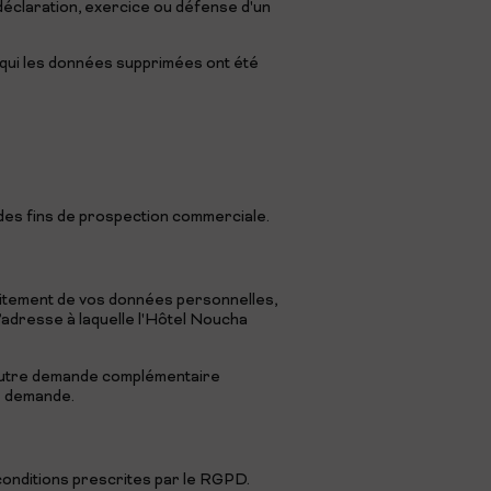
 déclaration, exercice ou défense d'un
 qui les données supprimées ont été
à des fins de prospection commerciale.
 traitement de vos données personnelles,
l’adresse à laquelle l'Hôtel Noucha
 autre demande complémentaire
re demande.
 conditions prescrites par le RGPD.