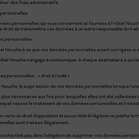
ner des frais administratifs.
s personnelles
nnées personnelles qui vous concernent et fournies à l'Hôtel Nouch
 le droit de transmettre ces données à un autre responsable du trai
ées personnelles
tel Noucha à ce que vos données personnelles soient corrigées si e
Hôtel Noucha s’engage à communiquer à chaque destinataire à qui l
s personnelles - « droit à l’oubli »
el Noucha, la suppression de vos données personnelles lorsque l'une 
lus nécessaires aux fins pour lesquelles elles ont été collectées o
equel repose le traitement de vos données personnelles et il n'exis
ertu du droit d'opposition et aucun intérêt légitime ne justifie le tr
elles sont traitées illégalement ;
Noucha n'est pas dans l'obligation de supprimer vos données personn