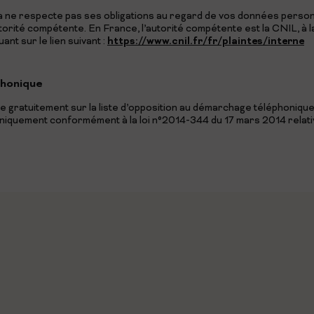
a ne respecte pas ses obligations au regard de vos données perso
torité compétente. En France, l’autorité compétente est la CNIL, à
https://www.cnil.fr/fr/plaintes/interne
nt sur le lien suivant :
phonique
rire gratuitement sur la liste d’opposition au démarchage téléphoni
niquement conformément à la loi n°2014-344 du 17 mars 2014 relati