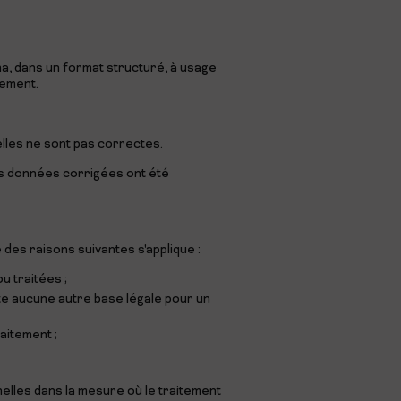
a, dans un format structuré, à usage
tement.
lles ne sont pas correctes.
es données corrigées ont été
des raisons suivantes s'applique :
u traitées ;
te aucune autre base légale pour un
aitement ;
elles dans la mesure où le traitement