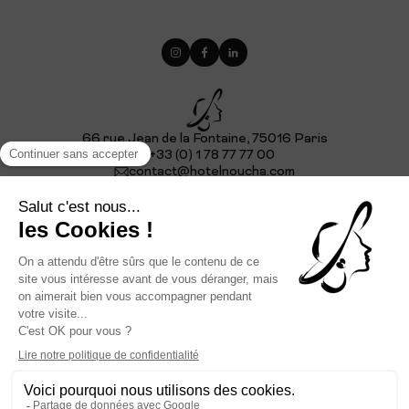
66 rue Jean de la Fontaine, 75016 Paris
+33 (0) 1 78 77 77 00
contact@hotelnoucha.com
NOUS CONTACTER
E-MAIL *
S'INSCRIRE
©
2026
- NOUCHA
FAQ
RECRUTEMENT
MENTIONS LÉGALES
POLITIQUE DE CONFIDENTIALITÉ & COOKIES