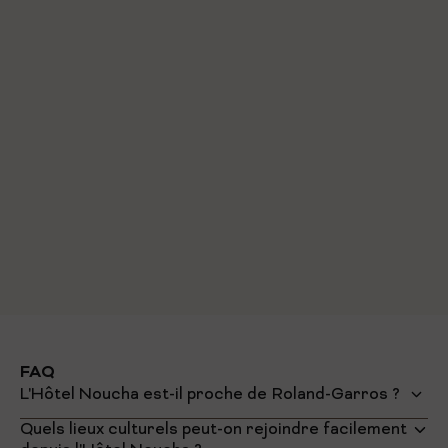
Stations vélib
: George Sand - Jean de La Fontaine,
75016 Paris
Bornes de recharges électriques
: 40 Rue Jean de la
Fontaine, 75016 Paris
Gares
:
Gare Montparnasse - 4 km
Gare Saint-Lazare - 5 km
Gare de l'Est - 7 km
Gare du Nord - 7 km
Aéroports
:
Paris - Aéroport d'Orly - 16 km
Roissy - Aéroport de Charles de Gaulle - 26 km
Paris - Aéroport Le Bourget - 17 km
FAQ
L'Hôtel Noucha est-il proche de Roland-Garros ?
Quels lieux culturels peut-on rejoindre facilement