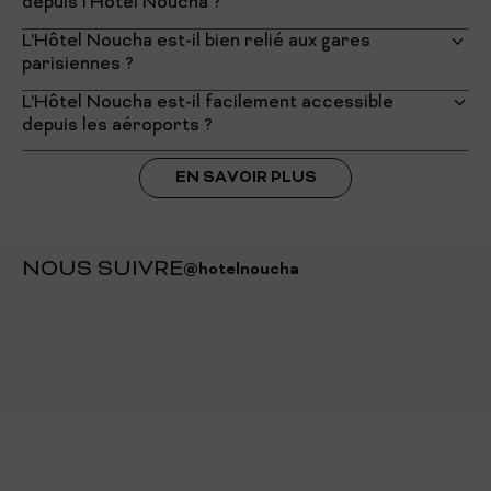
depuis l'Hôtel Noucha ?
L'Hôtel Noucha est-il bien relié aux gares
parisiennes ?
L'Hôtel Noucha est-il facilement accessible
depuis les aéroports ?
Oui. Paris-Orly se situe à environ 16 km, Paris-Charles de
EN SAVOIR PLUS
Gaulle à 26 km et Paris-Le Bourget à 17 km, avec des temps
de trajet variables selon le trafic et le mode de transport.
NOUS SUIVRE
@hotelnoucha